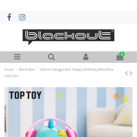
0
Inicio
Blind Box
Sanrio Hangyodon Happy Birthday Blind Box
TOP TOY