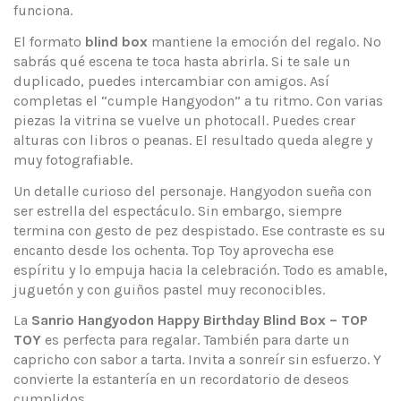
funciona.
El formato
blind box
mantiene la emoción del regalo. No
sabrás qué escena te toca hasta abrirla. Si te sale un
duplicado, puedes intercambiar con amigos. Así
completas el “cumple Hangyodon” a tu ritmo. Con varias
piezas la vitrina se vuelve un photocall. Puedes crear
alturas con libros o peanas. El resultado queda alegre y
muy fotografiable.
Un detalle curioso del personaje. Hangyodon sueña con
ser estrella del espectáculo. Sin embargo, siempre
termina con gesto de pez despistado. Ese contraste es su
encanto desde los ochenta. Top Toy aprovecha ese
espíritu y lo empuja hacia la celebración. Todo es amable,
juguetón y con guiños pastel muy reconocibles.
La
Sanrio Hangyodon Happy Birthday Blind Box – TOP
TOY
es perfecta para regalar. También para darte un
capricho con sabor a tarta. Invita a sonreír sin esfuerzo. Y
convierte la estantería en un recordatorio de deseos
cumplidos.