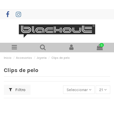
0
Inicio
Accesorios
Joyeria
Clips de pelo
Clips de pelo
Filtro
Seleccionar
21