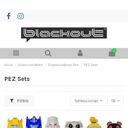
0
Inicio
Coleccionables
Dispensadores Pez
PEZ Sets
PEZ Sets
Filtro
Seleccionar
18