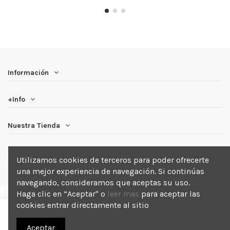
Información
+Info
Nuestra Tienda
Newsletter
Utilizamos cookies de terceros para poder ofrecerte
una mejor experiencia de navegación. Si continúas
navegando, consideramos que aceptas su uso.
Haga clic en “Aceptar" o
leer mas
para aceptar las
cookies entrar directamente al sitio
Añadir a la cesta
2025 Blackout . Todos los derechos reservados.
Aceptar