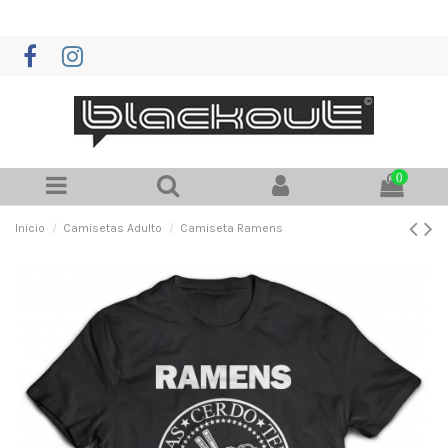
0
Inicio
Camisetas Adulto
Camiseta Ramens