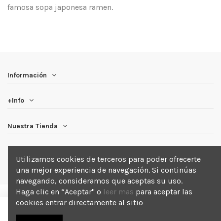
famosa sopa japonesa ramen.
Información
+Info
Nuestra Tienda
Newsletter
Utilizamos cookies de terceros para poder ofrecerte
una mejor experiencia de navegación. Si continúas
navegando, consideramos que aceptas su uso.
Haga clic en “Aceptar" o
leer mas
para aceptar las
cookies entrar directamente al sitio
Añadir a la cesta
2025 Blackout . Todos los derechos reservados.