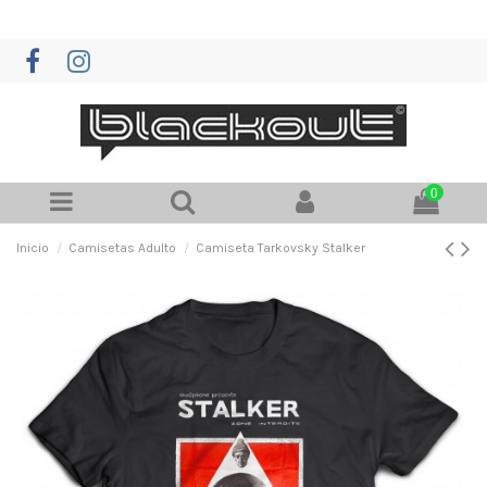
0
Inicio
Camisetas Adulto
Camiseta Tarkovsky Stalker