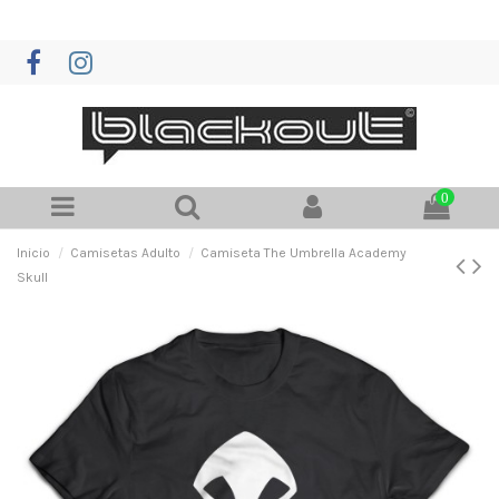
0
Inicio
Camisetas Adulto
Camiseta The Umbrella Academy
Skull