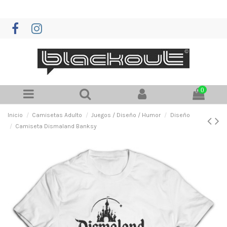
0
Inicio
Camisetas Adulto
Juegos / Diseño / Humor
Diseño
Camiseta Dismaland Banksy