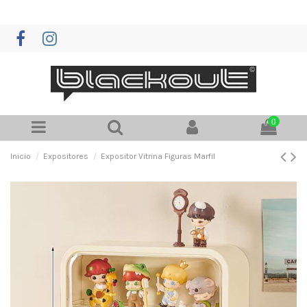
0
Inicio
Expositores
Expositor Vitrina Figuras Marfil