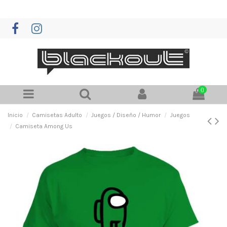
0
Inicio
Camisetas Adulto
Juegos / Diseño / Humor
Juegos
Camiseta Among Us