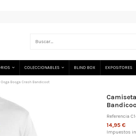
BLIND BOX
EXPOSITORES
ORIOS
COLECCIONABLES
 Ooga Booga Crash Bandicoot
Camiseta
Bandicoo
Referencia
C
14,95 €
Impuestos in