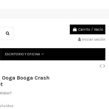
Carrito
/
Vacío
Iniciar sesión
ESCRITORIO Y OFICINA
 Ooga Booga Crash
t
1406WT
cluidos