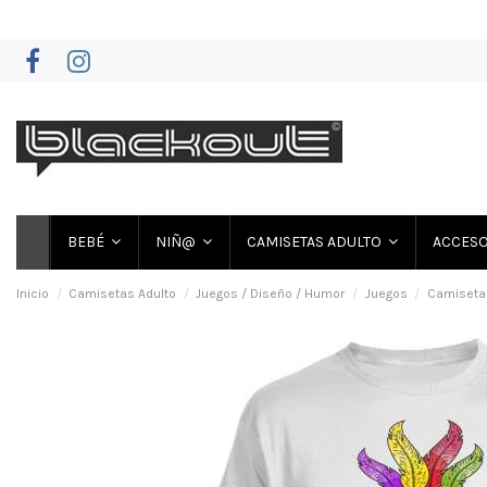
BEBÉ
NIÑ@
CAMISETAS ADULTO
ACCES
Inicio
Camisetas Adulto
Juegos / Diseño / Humor
Juegos
Camiseta