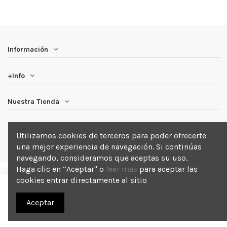
Información
+Info
Nuestra Tienda
Newsletter
Utilizamos cookies de terceros para poder ofrecerte
una mejor experiencia de navegación. Si continúas
navegando, consideramos que aceptas su uso.
Haga clic en “Aceptar" o
leer mas
para aceptar las
cookies entrar directamente al sitio
Añadir a la cesta
2025 Blackout . Todos los derechos reservados.
Aceptar