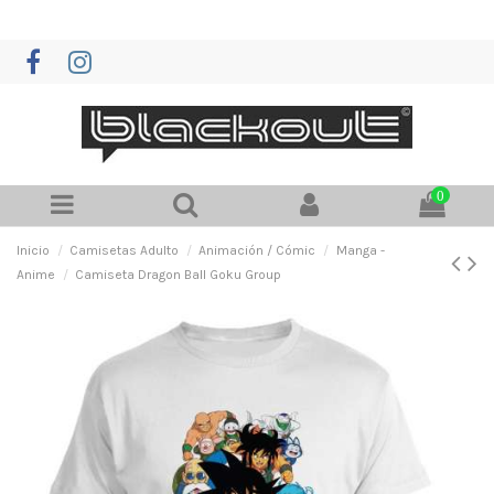
0
Inicio
Camisetas Adulto
Animación / Cómic
Manga -
Anime
Camiseta Dragon Ball Goku Group