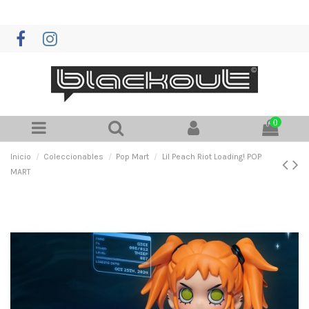
0
Inicio
Coleccionables
Pop Mart
Lil Peach Riot Loading! POP
MART