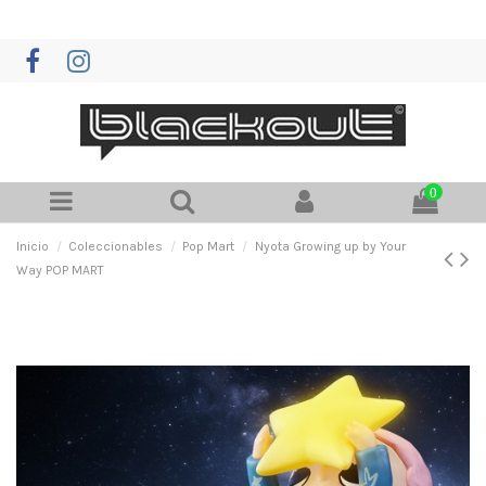
0
Inicio
Coleccionables
Pop Mart
Nyota Growing up by Your
Way POP MART