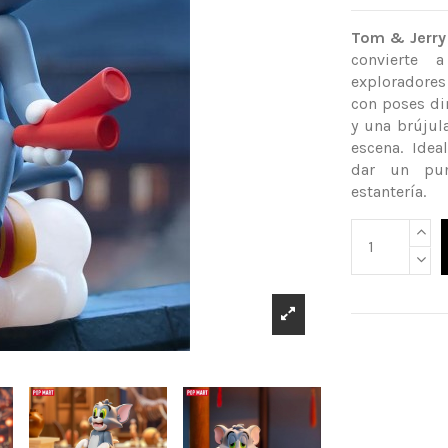
Tom & Jerry
convierte 
exploradores
con poses di
y una brújul
escena. Idea
dar un pun
estantería.