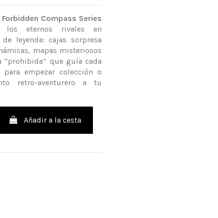
 Forbidden Compass Series
a los eternos rivales en
 de leyenda: cajas sorpresa
námicas, mapas misteriosos
a “prohibida” que guía cada
l para empezar colección o
to retro-aventurero a tu
Añadir a la cesta