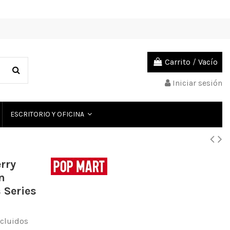
Carrito
/
Vacío
Iniciar sesión
ESCRITORIO Y OFICINA
rry
n
Series
cluidos