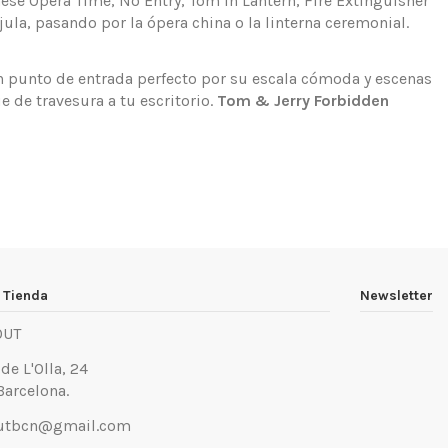
se Opera Time, No Entry, Tom in Lantern, Fire Extinguisher
ula, pasando por la ópera china o la linterna ceremonial.
 un punto de entrada perfecto por su escala cómoda y escenas
 de travesura a tu escritorio.
Tom & Jerry Forbidden
 Tienda
Newsletter
OUT
 de L'Olla, 24
Barcelona.
utbcn@gmail.com