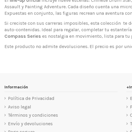
El
line-up oficial
incluye nueve escenas: Chinese Drum Star,
Assault y Painting Adventure. Cada diseño cuenta una microhi
Expuestas en conjunto, las figuras recrean una aventura co
Si creciste con sus carreras imposibles, esta colección te d
auto-contenidas. Ideal para regalar, completar tu estanter
Compass Series
es nostalgia en movimiento, lista para tu
Este producto no admite devoluciones. El precio es por u
Información
+I
Política de Privacidad
Aviso legal
Términos y condiciones
Envío y devoluciones
T
Pago seguro