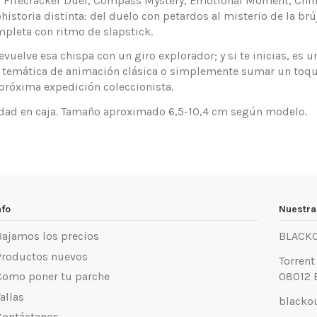
 Firecracker Duel, Compass Mystery, Emotional Moment, Chine
storia distinta: del duelo con petardos al misterio de la brúj
mpleta con ritmo de slapstick.
evuelve esa chispa con un giro explorador; y si te inicias, es
ía temática de animación clásica o simplemente sumar un toque
 próxima expedición coleccionista.
nidad en caja. Tamaño aproximado 6,5-10,4 cm según modelo.
nfo
Nuestra
Bajamos los precios
BLACK
Productos nuevos
Torrent
Como poner tu parche
08012 
allas
blacko
Contáctanos