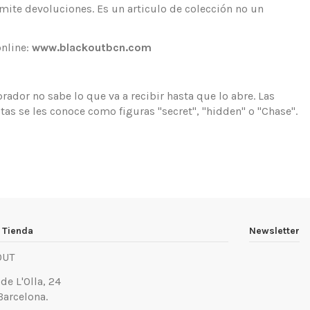
ite devoluciones. Es un articulo de colección no un
online:
www.blackoutbcn.com
ador no sabe lo que va a recibir hasta que lo abre. Las
tas se les conoce como figuras "secret", "hidden" o "Chase".
 Tienda
Newsletter
OUT
 de L'Olla, 24
Barcelona.