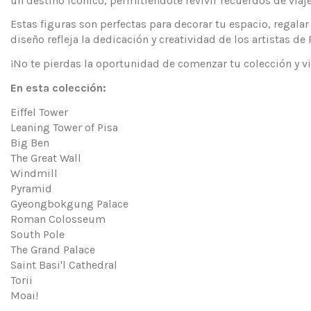
un destino icónico, permitiéndote revivir recuerdos de viaj
Estas figuras son perfectas para decorar tu espacio, regalar
diseño refleja la dedicación y creatividad de los artistas 
¡No te pierdas la oportunidad de comenzar tu colección y v
En esta colección:
Eiffel Tower
Leaning Tower of Pisa
Big Ben
The Great Wall
Windmill
Pyramid
Gyeongbokgung Palace
Roman Colosseum
South Pole
The Grand Palace
Saint Basi'l Cathedral
Torii
Moai!