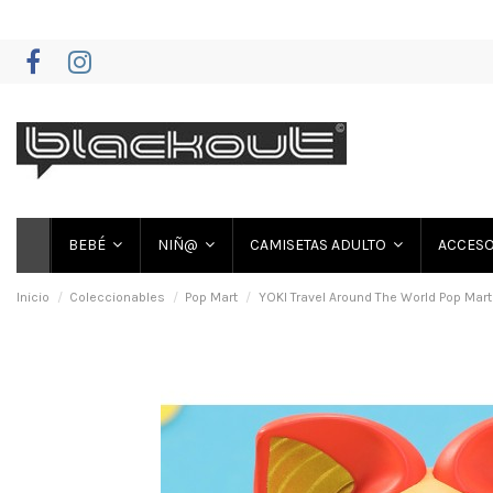
BEBÉ
NIÑ@
CAMISETAS ADULTO
ACCES
Inicio
Coleccionables
Pop Mart
YOKI Travel Around The World Pop Mart