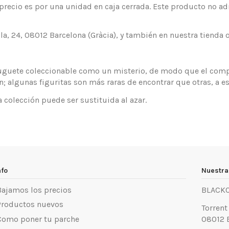
cio es por una unidad en caja cerrada. Este producto no adm
Olla, 24, 08012 Barcelona (Gràcia), y también en nuestra tienda 
 juguete coleccionable como un misterio, de modo que el compr
; algunas figuritas son más raras de encontrar que otras, a es
la colección puede ser sustituida al azar.
nfo
Nuestra
Bajamos los precios
BLACK
Productos nuevos
Torrent
Como poner tu parche
08012 