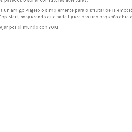
es pasados o soñar con futuras aventuras.
 a un amigo viajero o simplemente para disfrutar de la emoción
de Pop Mart, asegurando que cada figura sea una pequeña obra d
iajar por el mundo con YOKI