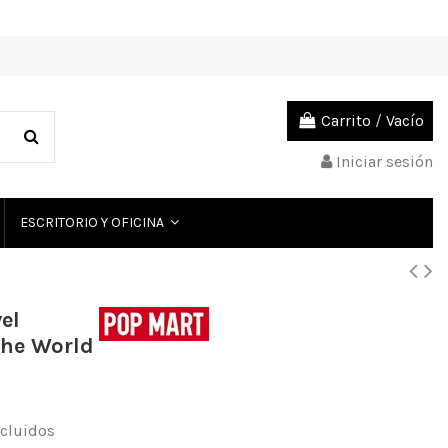
Carrito
/
Vacío
Iniciar sesión
ESCRITORIO Y OFICINA
el
he World
cluidos