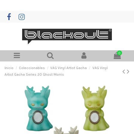
0
Inicio
Coleccionables
VAG Vinyl Artist Gacha
VAG Vinyl
Artist Gacha Series 20 Ghost Morris